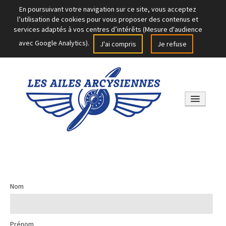
En poursuivant votre navigation sur ce site, vous acceptez
l’utilisation de cookies pour vous proposer des contenus et
services adaptés à vos centres d’intérêts (Mesure d'audience
avec Google Analytics).
J'ai compris
Je refuse
PRÉSENTATION
Nom
GALERIE
NOS SOUTIENS
Prénom