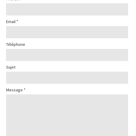
ADHÉSION
Email *
CONTACT
Téléphone
BIBLIOTHEQUE
Sujet
BOUTIQUE
Message *