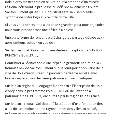
Bois d’Arcy mettra tout en œuvre pour la création d’un musée
régional célébrant la prouesse du célèbre avionneur et pilote
Santos Dumont qui en 1907 industrialisera sa « Demoiselle »
symbole de notre logo au cœur de notre ville.
Si vous vous sentez des ailes assez grandes pour nous rejoindre
nous vous proposerons une hélice à 6 pales:
Une plateforme de rencontre d échange de partage dédiée aux «
aéro-enthousiastes » en vue de :
Sur le plan local : Créer un musée dédié aux exploits de SANTOS
DUMONT à Bois d’Arcy.
Contribuer à l’édification d’une réplique grandeur nature de la «
Demoiselle » de Santos Dumont sur un rond-point populaire de la
ville de Bois d’Arcy. Créer un parcours pédestre en ville avec
bornes explicatives des lieux patrimoniaux aéronautiques.
Sur le plan régional : S’engager à permettre l’inscription de Bois
d’Arcy dans le programme PARIS BERCEAU de l’aviation au
patrimoine de l UNESCO, encouragé par la région Ile de France.
Sur le plan national : Collaborer à la création d’une fondation des
ailes du Patrimoine pour le rayonnement des villes au passé,
présent et futur aéronautique, et en devenir le centre névralgique.